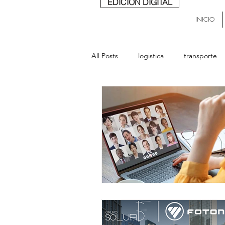
EDICIÓN DIGITAL
INICIO
All Posts
logistica
transporte
buses
lideres
última mill