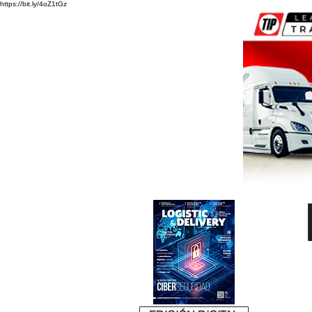
https://bit.ly/4oZ1tGz