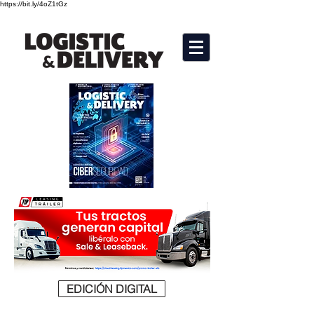
https://bit.ly/4oZ1tGz
EDICIÓN DIGITAL