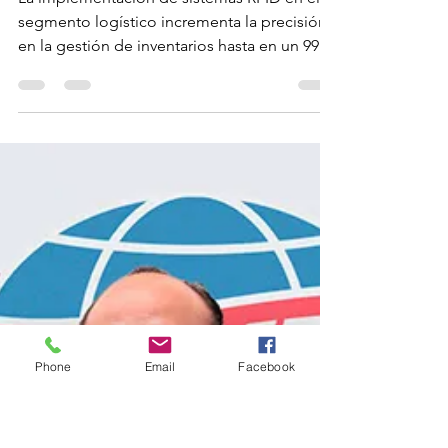
tecnologías
RFID
La implementación de sistemas RFID en el
segmento logístico incrementa la precisión
en la gestión de inventarios hasta en un 99%
La tecnología de Identificación por
Radiofrecuencia, conocida popularmente
como RFID, actúa como un sistema nervioso
invisible que actualmente está
transformando la dinámica del comercio, la
logística y la salud a nivel global. De acuerdo
con datos del Consejo Empresarial
Mexicano de Comercio Exterior, Inversión y
Phone
Email
Facebook
Tecnología (Comce) del Noreste se