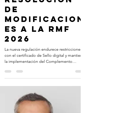
la primera
resolución
de
modificacion
es a la RMF
2026
La nueva regulación endurece restricciones
con el certificado de Sello digital y mantiene
la implementación del Complemento
Concepto para la Facturación de
Hidrocarburos y Petrolíferos. El pasado 9 de
julio de 2026, el Servicio de Administración
Tributaria (SAT) publicó en el Diario Oficial
de la Federación la Primera Resolución de