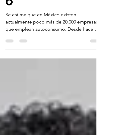
autoconsum
o
Se estima que en México existen
actualmente poco más de 20,000 empresas
que emplean autoconsumo. Desde hace
muchos años en México la figura del
autoconsumo ha sido parte del esquema
operativo energético de nuestro país.
Numerosas empresas de sectores verticales
como logística, manufactura y
comercialización de insumos emplean este
tipo de instalaciones para para abastecer a
sus flotillas. De acuerdo con el Reglamento
de la Ley del Sector Hidrocarburos
publicada el pasado 3 de