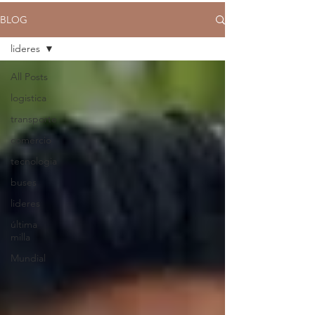
BLOG
lideres
All Posts
logistica
transporte
comercio
tecnologia
buses
lideres
última
milla
Mundial