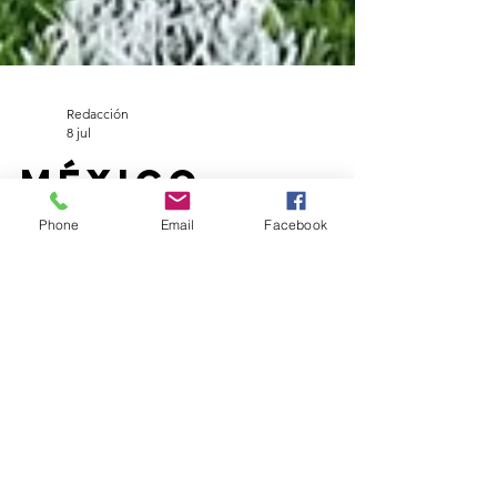
Redacción
Phone
Email
Facebook
8 jul
México
responde al
reto
logístico
del Mundial
2026