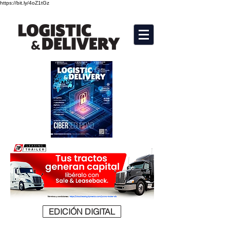
https://bit.ly/4oZ1tGz
EDICIÓN DIGITAL