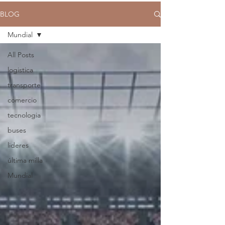
BLOG
Mundial
All Posts
logistica
transporte
comercio
tecnologia
buses
lideres
última milla
Mundial