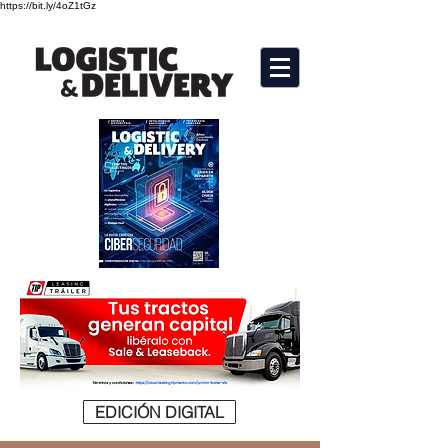
https://bit.ly/4oZ1tGz
EDICIÓN DIGITAL