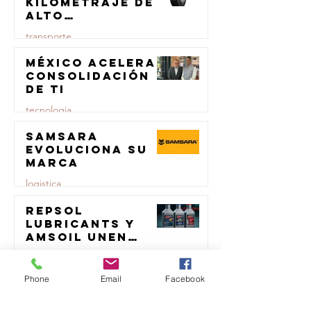
kilometraje de
alto
rendimiento
transporte
para el
transporte de
México acelera
23 jul
carga
consolidación
de TI
tecnologia
Samsara
23 jul
evoluciona su
marca
logistica
Repsol
23 jul
Lubricants y
AMSOIL unen
fuerzas en
comercio
lubricación
eólica
Phone
Email
Facebook
MTM impulsa
23 jul
productividad
del sector del