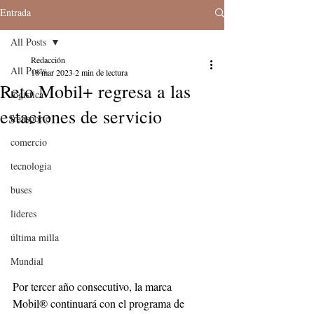
Entrada
All Posts
Redacción
All Posts
18 mar 2023
2 min de lectura
Reto Mobil+ regresa a las
logistica
estaciones de servicio
transporte
comercio
tecnologia
buses
lideres
última milla
Mundial
Por tercer año consecutivo,
la marca 
Mobil® continuará con el programa de 