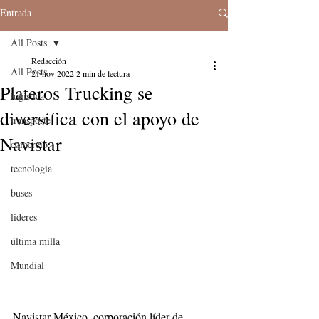
Entrada
All Posts
Redacción
All Posts
21 nov 2022
2 min de lectura
Plateros Trucking se
logistica
diversifica con el apoyo de
transporte
Navistar
comercio
tecnologia
buses
lideres
última milla
Mundial
Navistar México, corporación líder de 