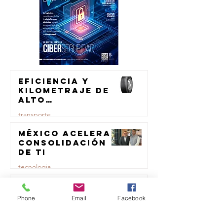
Eficiencia y
kilometraje de
alto
rendimiento
transporte
para el
transporte de
México acelera
23 jul
carga
consolidación
de TI
tecnologia
Samsara
23 jul
evoluciona su
Phone
Email
Facebook
marca
logistica