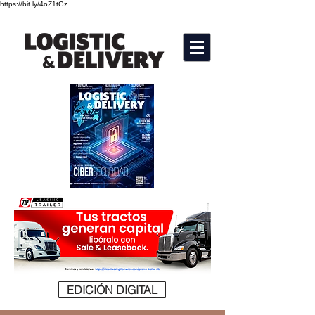
https://bit.ly/4oZ1tGz
EDICIÓN DIGITAL