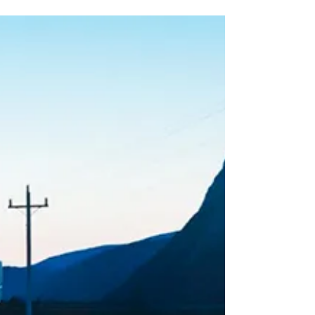
transformac
ión digital
Durante 2023, se estima que el gasto
mundial en TI alcanzará los 4,6 billones de
dólares, lo que supone un aumento del 5,1%
con respecto...