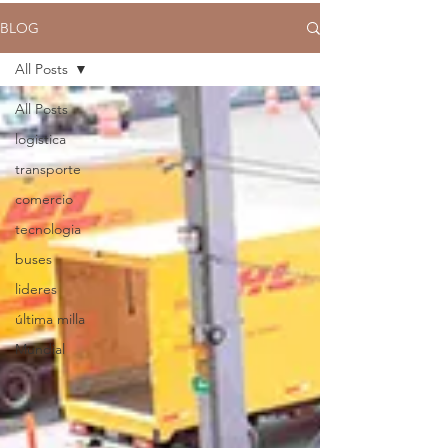
BLOG
All Posts
All Posts
logistica
transporte
comercio
tecnologia
buses
lideres
última milla
Mundial