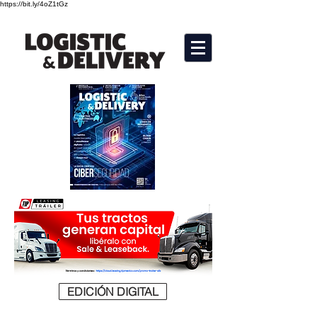
https://bit.ly/4oZ1tGz
EDICIÓN DIGITAL