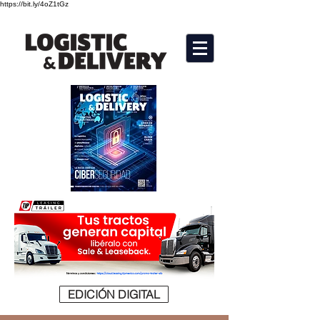
https://bit.ly/4oZ1tGz
EDICIÓN DIGITAL