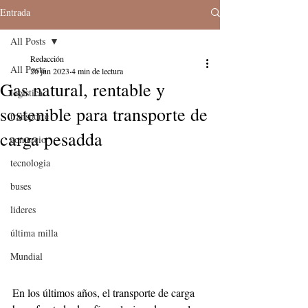
Entrada
All Posts
Redacción
All Posts
26 jun 2023
4 min de lectura
Gas natural, rentable y
logistica
sostenible para transporte de
transporte
carga pesadda
comercio
tecnologia
buses
lideres
última milla
Mundial
En los últimos años, el transporte de carga 