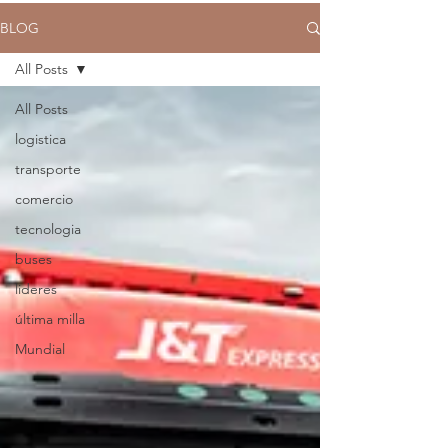
BLOG
All Posts
All Posts
logistica
transporte
comercio
tecnologia
buses
lideres
última milla
Mundial