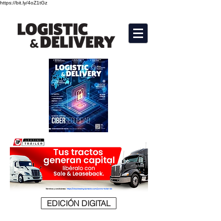
https://bit.ly/4oZ1tGz
EDICIÓN DIGITAL