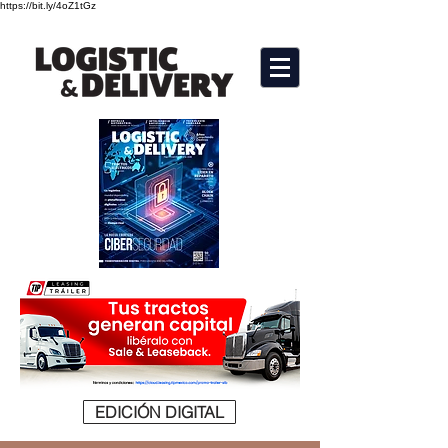
https://bit.ly/4oZ1tGz
EDICIÓN DIGITAL