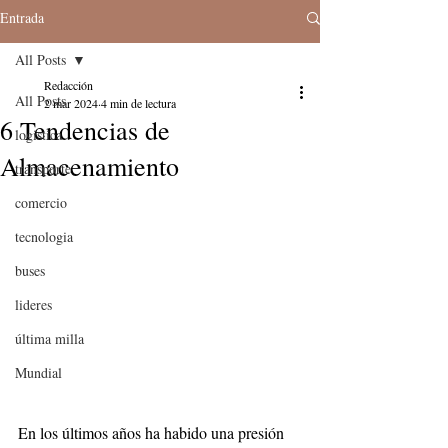
Entrada
All Posts
Redacción
All Posts
2 mar 2024
4 min de lectura
6 Tendencias de
logistica
Almacenamiento
transporte
comercio
tecnologia
buses
lideres
última milla
Mundial
En los últimos años ha habido una presión 