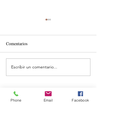
Comentarios
Escribir un comentario...
Costos ocultos que
Impulsa renovación
encarecen operación de
en Expo Grúas
empresas mexicanas
Phone
Email
Facebook