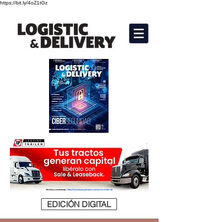
https://bit.ly/4oZ1tGz
EDICIÓN DIGITAL