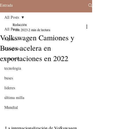
Entrada
All Posts
Redacción
All Posts
9 ene 2023
2 min de lectura
Volkswagen Camiones y
logistica
Buses acelera en
transporte
exportaciones en 2022
comercio
tecnologia
buses
lideres
última milla
Mundial
La internacionalización de Volkswagen 