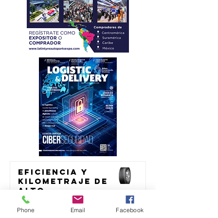
Eficiencia y
kilometraje de
alto
rendimiento
transporte
para el
Phone
Email
Facebook
transporte de