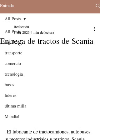
Entrada
All Posts
Redacción
All Posts
7 abr 2023
4 min de lectura
Entrega de tractos de Scania
logistica
transporte
comercio
tecnologia
buses
lideres
última milla
Mundial
 El fabricante de tractocamiones, autobuses 
y motores industriales y marinos, Scania, 