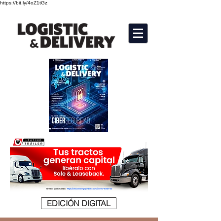
https://bit.ly/4oZ1tGz
EDICIÓN DIGITAL