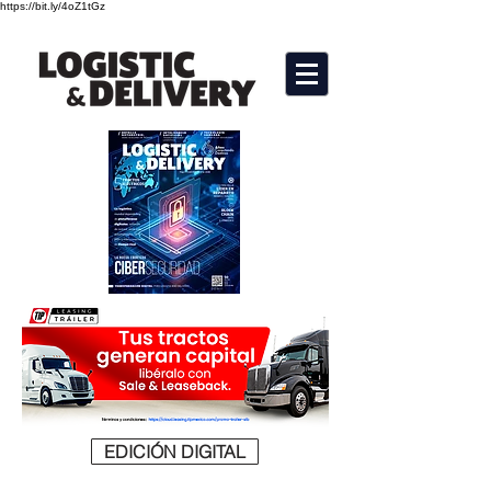
https://bit.ly/4oZ1tGz
EDICIÓN DIGITAL