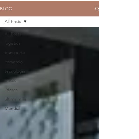
BLOG
All Posts
All Posts
logistica
transporte
comercio
tecnologia
buses
lideres
última milla
Mundial