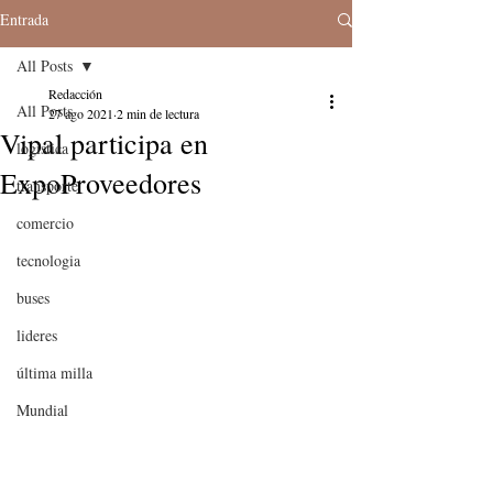
Entrada
All Posts
Redacción
All Posts
27 ago 2021
2 min de lectura
Vipal participa en
logistica
ExpoProveedores
transporte
comercio
tecnologia
buses
lideres
última milla
Mundial