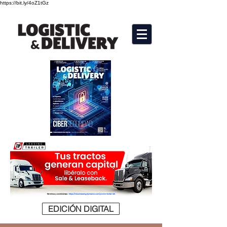
https://bit.ly/4oZ1tGz
EDICIÓN DIGITAL