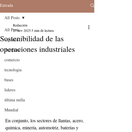
Entrada
All Posts
Redacción
All Posts
27 nov 2025
5 min de lectura
Sostenibilidad de las
logistica
operaciones industriales
transporte
comercio
tecnologia
buses
lideres
última milla
Mundial
En conjunto, los sectores de llantas, acero, 
química, minería, automotriz, baterías y 