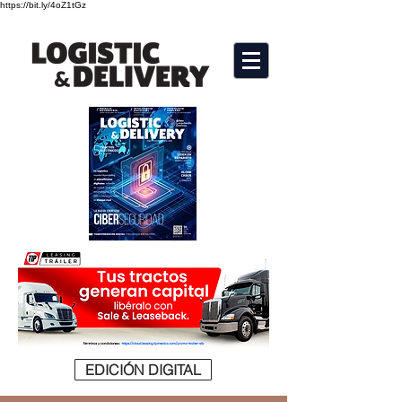
https://bit.ly/4oZ1tGz
EDICIÓN DIGITAL