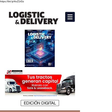
https://bit.ly/4oZ1tGz
EDICIÓN DIGITAL