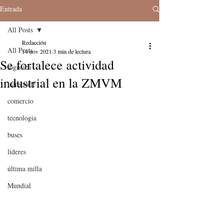
Entrada
All Posts
Redacción
All Posts
14 nov 2021
3 min de lectura
Se fortalece actividad
logistica
industrial en la ZMVM
transporte
comercio
tecnologia
buses
lideres
última milla
Mundial