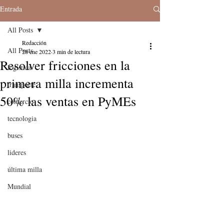
Entrada
All Posts
Redacción
All Posts
28 ene 2022
3 min de lectura
Resolver fricciones en la
logistica
primera milla incrementa
transporte
50% las ventas en PyMEs
comercio
tecnologia
buses
lideres
última milla
Mundial