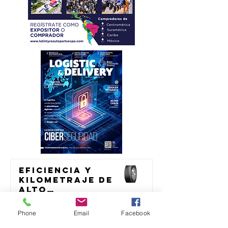
Eficiencia y
kilometraje de
alto
rendimiento
transporte
para el
Phone
Email
Facebook
transporte de
México acelera
23 jul
carga