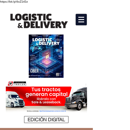
https://bit.ly/4oZ1tGz
EDICIÓN DIGITAL