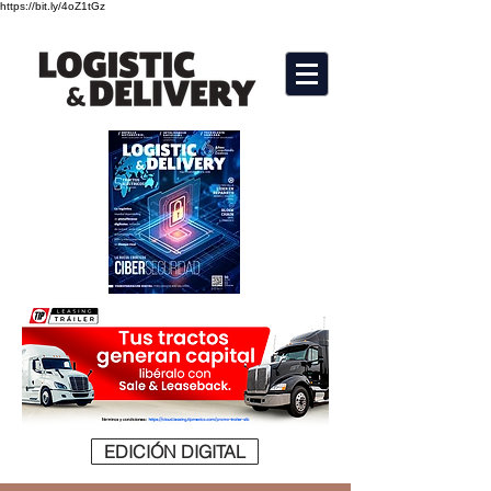
https://bit.ly/4oZ1tGz
EDICIÓN DIGITAL