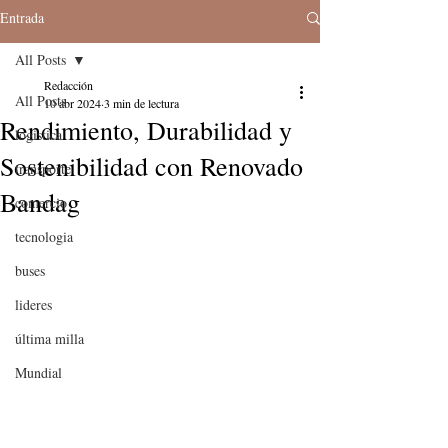
Entrada
All Posts
Redacción
All Posts
10 abr 2024
3 min de lectura
Rendimiento, Durabilidad y
logistica
Sostenibilidad con Renovado
transporte
Bandag
comercio
tecnologia
buses
lideres
última milla
Mundial