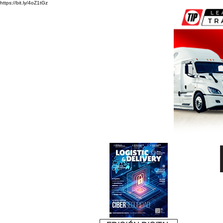
https://bit.ly/4oZ1tGz