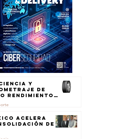
ciencia y
lometraje de
to rendimiento
ra el
porte
ansporte de
rga
xico acelera
nsolidación de