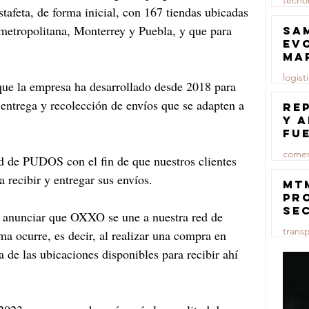
tecno
stafeta, de forma inicial, con 167 tiendas ubicadas 
23 jul
metropolitana, Monterrey y Puebla, y que para 
Sa
ev
ma
logist
que la empresa ha desarrollado desde 2018 para 
 entrega y recolección de envíos que se adapten a 
23 jul
Re
y 
fu
lu
comer
d de PUDOS con el fin de que nuestros clientes 
 recibir y entregar sus envíos.
23 jul
MT
pr
se
 anunciar que OXXO se une a nuestra red de 
co
trans
ema ocurre, es decir, al realizar una compra en 
ma
ce
a de las ubicaciones disponibles para recibir ahí 
23 jul