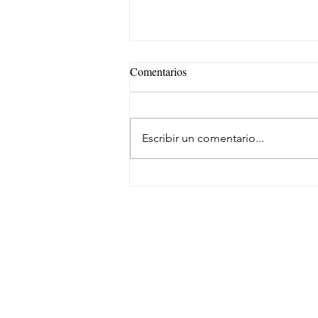
Comentarios
Escribir un comentario...
Samsara evoluciona su marca
SUSCRÍBETE
NEWSLETTER