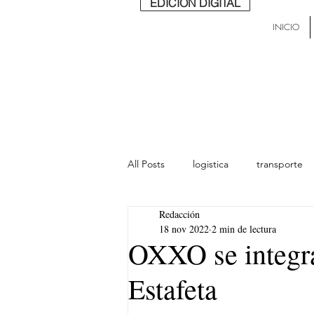
EDICIÓN DIGITAL
INICIO
All Posts
logistica
transporte
Redacción
lideres
última milla
Mund
18 nov 2022
2 min de lectura
OXXO se integr
Estafeta