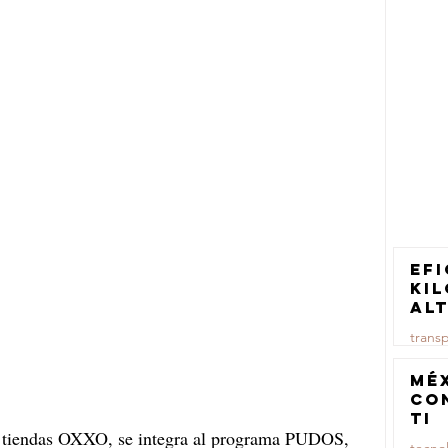
Efi
ki
al
pa
trans
tr
ca
23 jul
Mé
co
TI
e tiendas OXXO, se integra al programa PUDOS, 