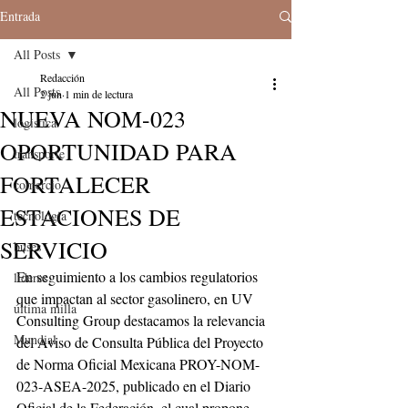
Entrada
All Posts
Redacción
All Posts
2 jun
1 min de lectura
NUEVA NOM-023
logistica
OPORTUNIDAD PARA
transporte
FORTALECER
comercio
ESTACIONES DE
tecnologia
SERVICIO
buses
En seguimiento a los cambios regulatorios 
lideres
que impactan al sector gasolinero, en UV 
última milla
Consulting Group destacamos la relevancia 
Mundial
del Aviso de Consulta Pública del Proyecto 
de Norma Oficial Mexicana PROY-NOM-
023-ASEA-2025, publicado en el Diario 
Oficial de la Federación, el cual propone 