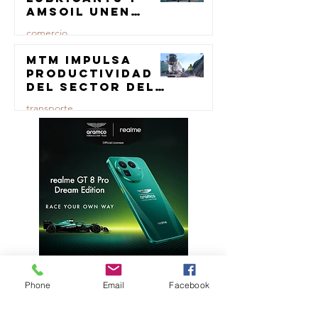
AMSOIL unen
fuerzas en
comercio
lubricación
eólica
MTM impulsa
23 jul
productividad
del sector del
concreto con
transporte
manufactura
certificada
23 jul
Phone
Email
Facebook