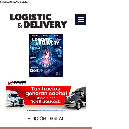
https://bit.ly/4oZ1tGz
EDICIÓN DIGITAL