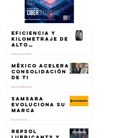
Eficiencia y
kilometraje de
alto
rendimiento
transporte
para el
transporte de
México acelera
23 jul
carga
consolidación
de TI
tecnologia
Samsara
23 jul
evoluciona su
marca
logistica
Repsol
23 jul
Lubricants y