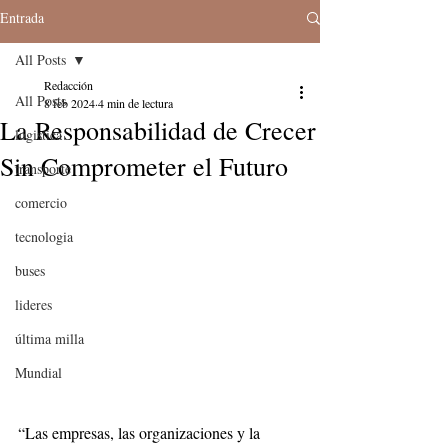
Entrada
All Posts
Redacción
All Posts
8 feb 2024
4 min de lectura
La Responsabilidad de Crecer
logistica
Sin Comprometer el Futuro
transporte
comercio
tecnologia
buses
lideres
última milla
Mundial
“Las empresas, las organizaciones y la 