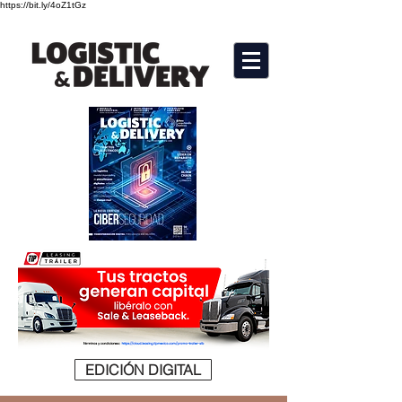
https://bit.ly/4oZ1tGz
EDICIÓN DIGITAL