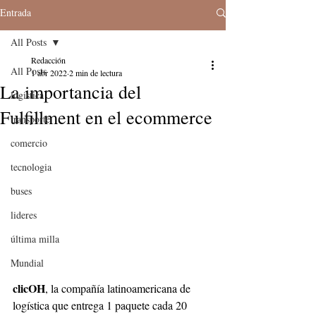
Entrada
All Posts
Redacción
All Posts
1 abr 2022
2 min de lectura
La importancia del
logistica
Fulfillment en el ecommerce
transporte
comercio
tecnologia
buses
lideres
última milla
Mundial
clicOH
, la compañía latinoamericana de 
logística que entrega 1 paquete cada 20 