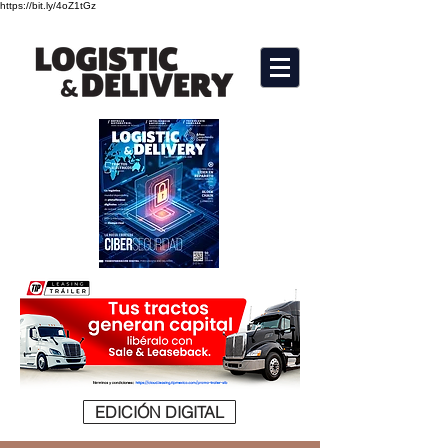
https://bit.ly/4oZ1tGz
EDICIÓN DIGITAL