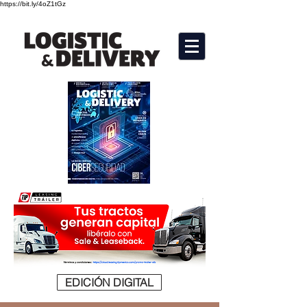
https://bit.ly/4oZ1tGz
EDICIÓN DIGITAL