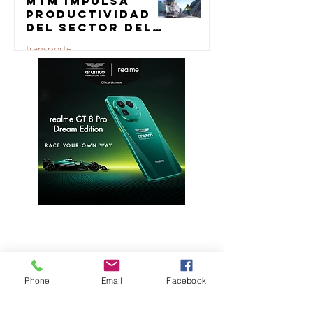
MTM impulsa
23 jul
productividad
del sector del
concreto con
transporte
manufactura
certificada
23 jul
Phone
Email
Facebook