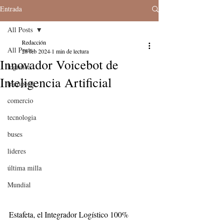
Entrada
All Posts
Redacción
All Posts
28 feb 2024
1 min de lectura
Innovador Voicebot de
logistica
Inteligencia Artificial
transporte
comercio
tecnologia
buses
lideres
última milla
Mundial
Estafeta, el Integrador Logístico 100% 