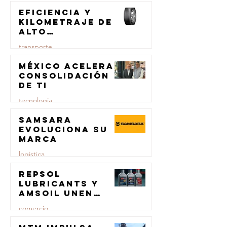
Eficiencia y
kilometraje de
alto
rendimiento
transporte
para el
transporte de
México acelera
23 jul
carga
consolidación
de TI
tecnologia
Samsara
23 jul
evoluciona su
marca
logistica
Repsol
23 jul
Lubricants y
AMSOIL unen
fuerzas en
comercio
lubricación
eólica