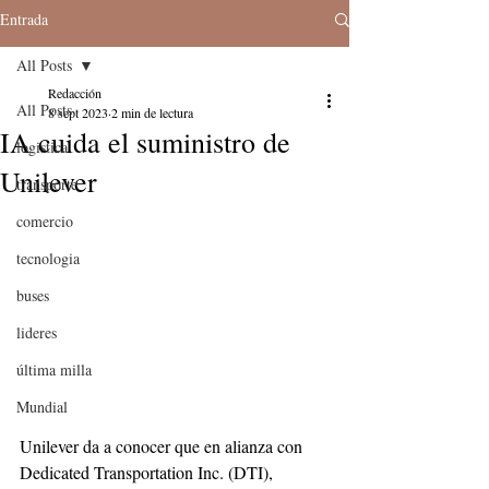
Entrada
All Posts
Redacción
All Posts
8 sept 2023
2 min de lectura
IA cuida el suministro de
logistica
Unilever
transporte
comercio
tecnologia
buses
lideres
última milla
Mundial
Unilever da a conocer que en alianza con 
Dedicated Transportation Inc. (DTI), 