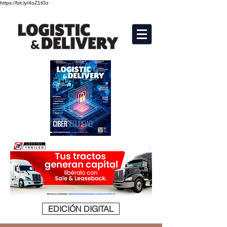
https://bit.ly/4oZ1tGz
EDICIÓN DIGITAL