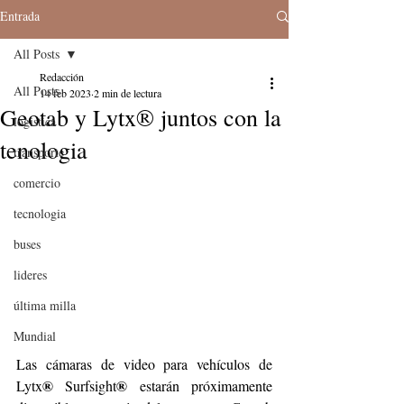
Entrada
All Posts
Redacción
All Posts
14 feb 2023
2 min de lectura
Geotab y Lytx® juntos con la
logistica
tenologia
transporte
comercio
tecnologia
buses
lideres
última milla
Mundial
Las cámaras de video para vehículos de 
®
®
Lytx
 Surfsight
 estarán próximamente 