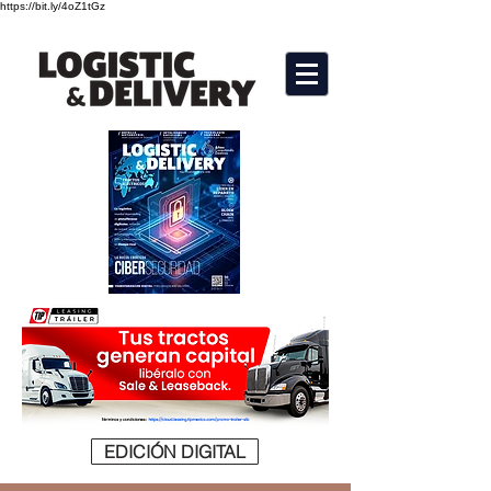
https://bit.ly/4oZ1tGz
EDICIÓN DIGITAL