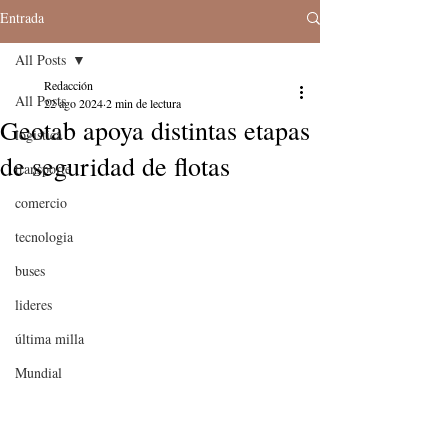
Entrada
All Posts
Redacción
All Posts
22 ago 2024
2 min de lectura
Geotab apoya distintas etapas
logistica
de seguridad de flotas
transporte
comercio
tecnologia
buses
lideres
última milla
Mundial