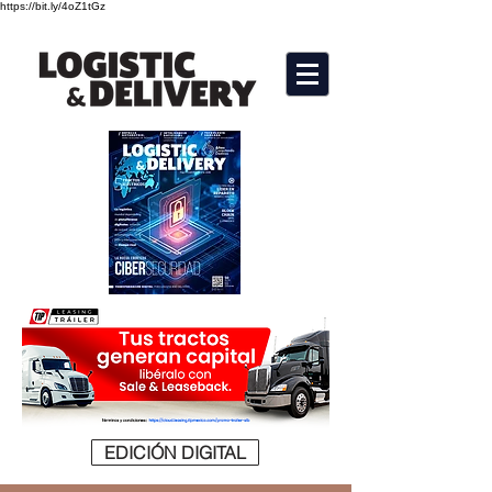
https://bit.ly/4oZ1tGz
EDICIÓN DIGITAL