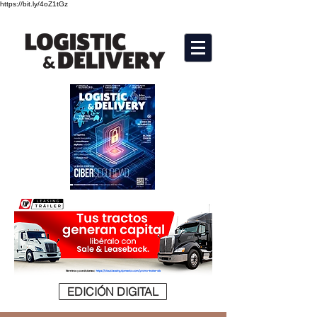
https://bit.ly/4oZ1tGz
EDICIÓN DIGITAL