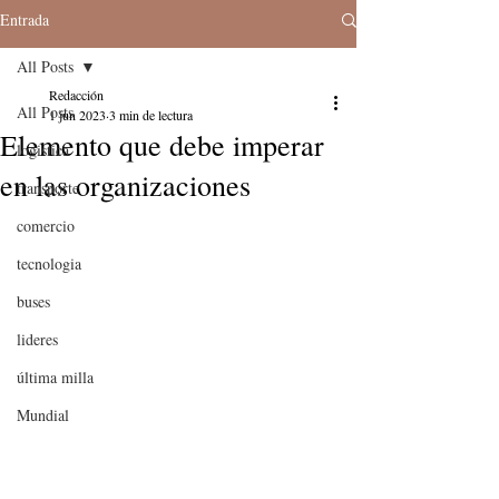
Entrada
All Posts
Redacción
All Posts
1 jun 2023
3 min de lectura
Elemento que debe imperar
logistica
en las organizaciones
transporte
comercio
tecnologia
buses
lideres
última milla
Mundial