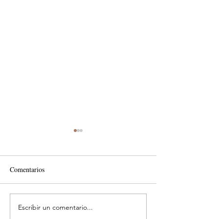
Comentarios
Escribir un comentario...
Costos ocultos que
Impulsa renovación