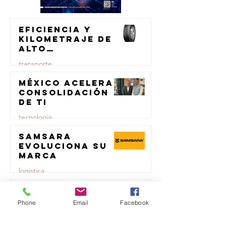
Eficiencia y
kilometraje de
alto
rendimiento
transporte
para el
transporte de
México acelera
23 jul
carga
consolidación
de TI
tecnologia
Samsara
23 jul
evoluciona su
marca
logistica
Repsol
23 jul
Lubricants y
Phone
Email
Facebook
AMSOIL unen
fuerzas en
comercio