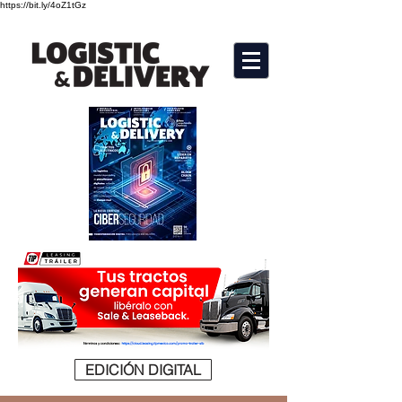
https://bit.ly/4oZ1tGz
EDICIÓN DIGITAL