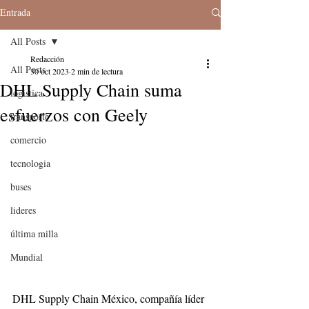
Entrada
All Posts
Redacción
All Posts
30 oct 2023
2 min de lectura
DHL Supply Chain suma
logistica
esfuerzos con Geely
transporte
comercio
tecnologia
buses
lideres
última milla
Mundial
DHL Supply Chain México, compañía líder 