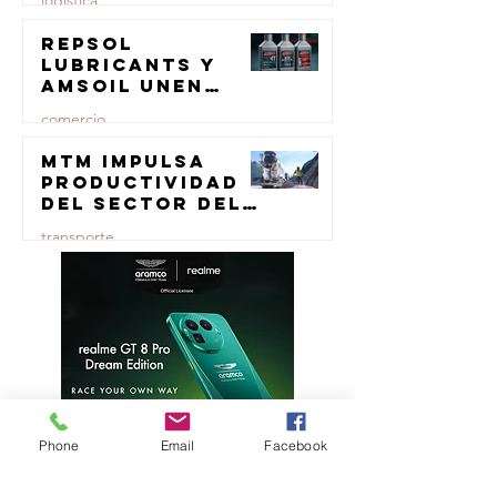
logistica
Repsol
23 jul
Lubricants y
AMSOIL unen
fuerzas en
comercio
lubricación
eólica
MTM impulsa
23 jul
productividad
del sector del
concreto con
transporte
manufactura
certificada
23 jul
Phone
Email
Facebook