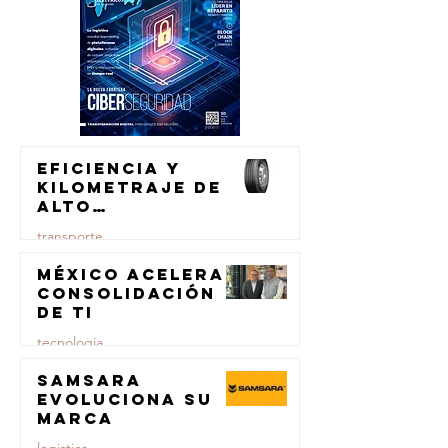
Eficiencia y
kilometraje de
alto
rendimiento
transporte
para el
transporte de
México acelera
23 jul
carga
consolidación
de TI
tecnologia
Samsara
23 jul
evoluciona su
marca