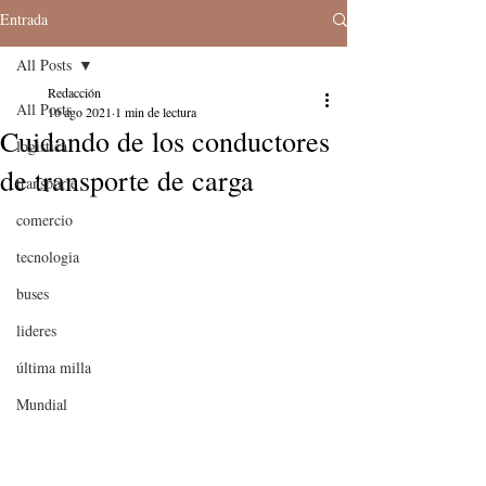
Entrada
All Posts
Redacción
All Posts
16 ago 2021
1 min de lectura
Cuidando de los conductores
logistica
de transporte de carga
transporte
comercio
tecnologia
buses
lideres
última milla
Mundial