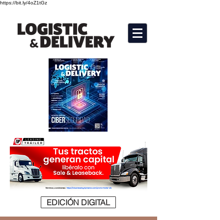
https://bit.ly/4oZ1tGz
EDICIÓN DIGITAL