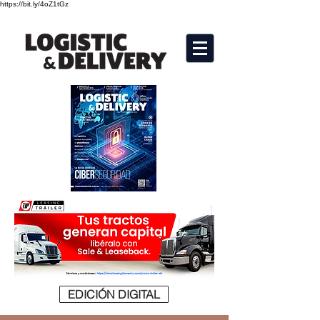
https://bit.ly/4oZ1tGz
EDICIÓN DIGITAL