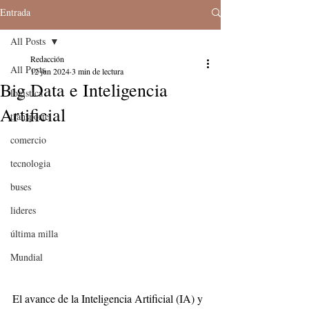
Entrada
All Posts
Redacción
All Posts
12 jun 2024
3 min de lectura
Big Data e Inteligencia
logistica
Artificial
transporte
comercio
tecnologia
buses
lideres
última milla
Mundial
El avance de la Inteligencia Artificial (IA) y 