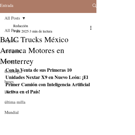
Entrada
All Posts
Redacción
All Posts
9 abr 2025
3 min de lectura
BAIC Trucks México
logistica
Arranca Motores en
transporte
Monterrey
comercio
Con la Venta de sus Primeras 10 
tecnologia
Unidades Nextar X9 en Nuevo León: ¡El 
buses
Primer Camión con Inteligencia Artificial 
Activa en el País! 
lideres
última milla
Mundial