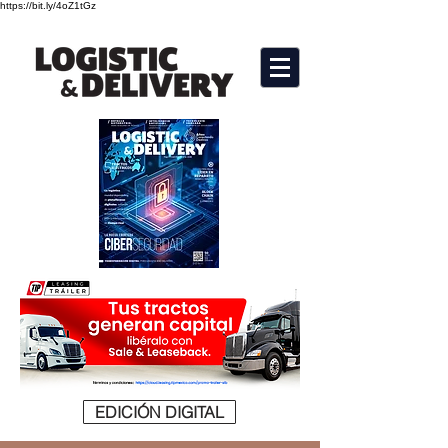
https://bit.ly/4oZ1tGz
EDICIÓN DIGITAL