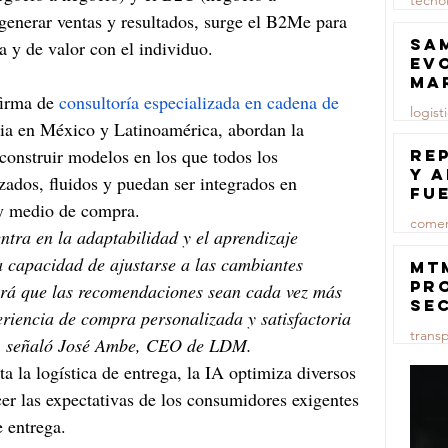
tecno
generar ventas y resultados, surge el B2Me para 
23 jul
Sa
a y de valor con el individuo.
ev
ma
irma de 
consultoría especializada en cadena de 
logist
ia en México y Latinoamérica, abordan la 
23 jul
construir modelos en los que todos los 
Re
y 
ados, fluidos y puedan ser integrados en 
fu
 y medio de compra.
lu
comer
entra en la adaptabilidad y el aprendizaje 
a capacidad de ajustarse a las cambiantes 
23 jul
MT
pr
zará que las recomendaciones sean cada vez más 
se
riencia de compra personalizada y satisfactoria 
co
trans
ma
", señaló José Ambe, CEO de LDM.
ce
ta la logística de entrega, la IA optimiza diversos 
23 jul
cer las expectativas de los consumidores exigentes 
e entrega.