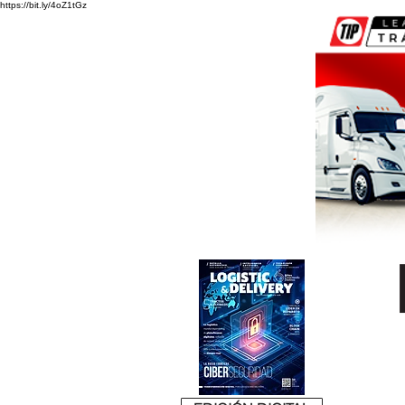
https://bit.ly/4oZ1tGz