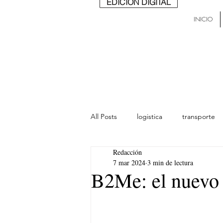
EDICIÓN DIGITAL
INICIO
All Posts
logistica
transporte
Redacción
lideres
última milla
Mund
7 mar 2024
3 min de lectura
B2Me: el nuevo 