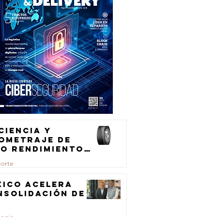
ciencia y
lometraje de
to rendimiento
ra el
porte
ansporte de
rga
xico acelera
nsolidación de