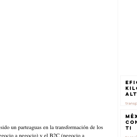
Efi
ki
al
pa
trans
tr
ca
23 jul
Mé
co
a sido un parteaguas en la transformación de los 
TI
egocio a negocio) y el B2C (negocio a 