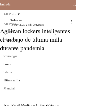
Entrada
All Posts
Redacción
All Posts
15 may 2020
2 min de lectura
Agilizan lockers inteligentes
logistica
el trabajo de última milla
transporte
durante pandemia
comercio
tecnologia
buses
lideres
última milla
Mundial
Red Retail Media de Criteo (Estados 