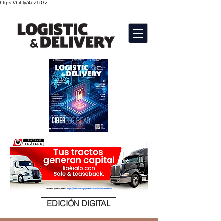
https://bit.ly/4oZ1tGz
EDICIÓN DIGITAL