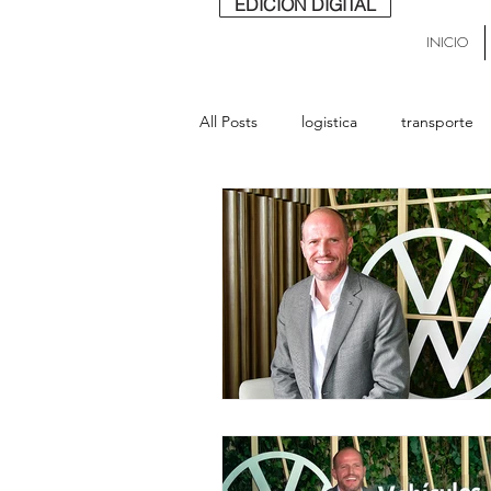
EDICIÓN DIGITAL
INICIO
All Posts
logistica
transporte
buses
lideres
última mill