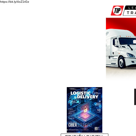
https://bit.ly/4oZ1tGz