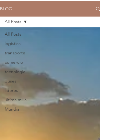
BLOG
All Posts
All Posts
logistica
transporte
comercio
tecnologia
buses
lideres
última milla
Mundial