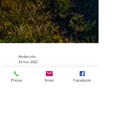
Redacción
24 nov 2022
Phone
Email
Facebook
Conoce las
soluciones
de cobro
inteligente
para flotas