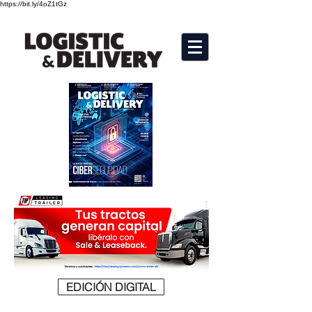
https://bit.ly/4oZ1tGz
EDICIÓN DIGITAL