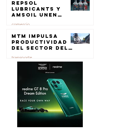
Repsol
23 jul
Lubricants y
AMSOIL unen
fuerzas en
comercio
lubricación
eólica
MTM impulsa
23 jul
productividad
del sector del
concreto con
transporte
manufactura
certificada
23 jul