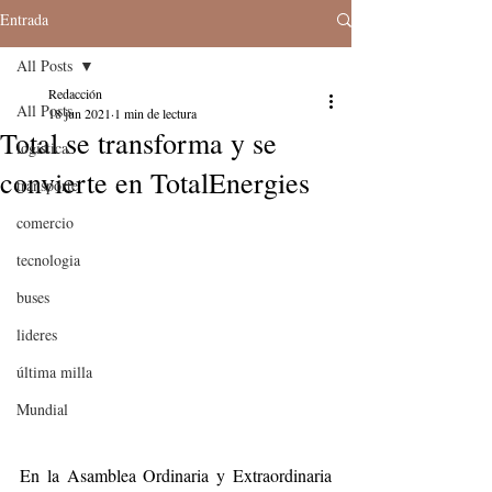
Entrada
All Posts
Redacción
All Posts
18 jun 2021
1 min de lectura
Total se transforma y se
logistica
convierte en TotalEnergies
transporte
comercio
tecnologia
buses
lideres
última milla
Mundial
En la Asamblea Ordinaria y Extraordinaria 