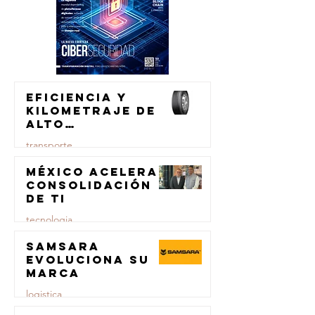
Eficiencia y
kilometraje de
alto
rendimiento
transporte
para el
transporte de
México acelera
23 jul
carga
consolidación
de TI
tecnologia
Samsara
23 jul
evoluciona su
marca
logistica