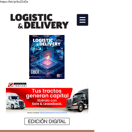
https://bit.ly/4oZ1tGz
EDICIÓN DIGITAL