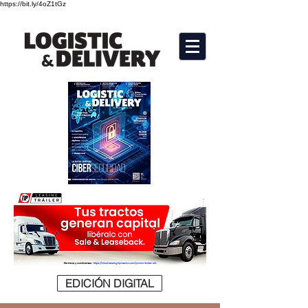
https://bit.ly/4oZ1tGz
EDICIÓN DIGITAL