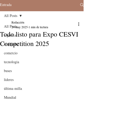
Entrada
All Posts
Redacción
All Posts
24 may 2025
1 min de lectura
Todo listo para Expo CESVI
logistica
Competition 2025
transporte
comercio
tecnologia
buses
lideres
última milla
Mundial