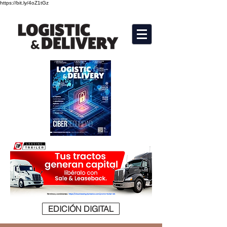
https://bit.ly/4oZ1tGz
EDICIÓN DIGITAL