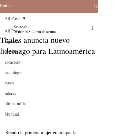
Entrada
All Posts
Redacción
All Posts
26 mar 2021
2 min de lectura
Thales anuncia nuevo
logistica
liderazgo para Latinoamérica
transporte
comercio
tecnologia
buses
lideres
última milla
Mundial
Siendo la primera mujer en ocupar la 