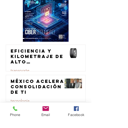
Eficiencia y
kilometraje de
alto
rendimiento
transporte
para el
transporte de
México acelera
23 jul
carga
consolidación
de TI
tecnologia
Samsara
23 jul
Phone
Email
Facebook
evoluciona su
marca