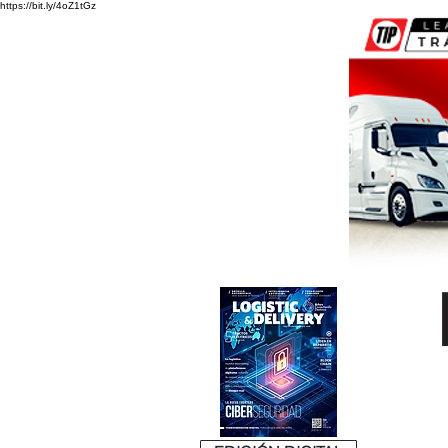
https://bit.ly/4oZ1tGz