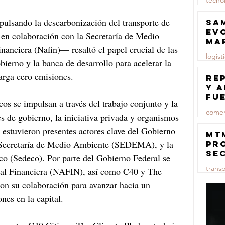
tecno
23 jul
ulsando la descarbonización del transporte de 
Sa
ev
n colaboración con la Secretaría de Medio 
ma
nciera (Nafin)— resaltó el papel crucial de las 
logist
obierno y la banca de desarrollo para acelerar la 
carga cero emisiones. 
23 jul
Re
y 
fu
s se impulsan a través del trabajo conjunto y la 
lu
comer
es de gobierno, la iniciativa privada y organismos 
 estuvieron presentes actores clave del Gobierno 
23 jul
MT
Secretaría de Medio Ambiente (SEDEMA), y la 
pr
se
o (Sedeco). Por parte del Gobierno Federal se 
co
trans
nal Financiera (NAFIN), así como C40 y The 
ma
ce
on su colaboración para avanzar hacia un 
23 jul
nes en la capital.