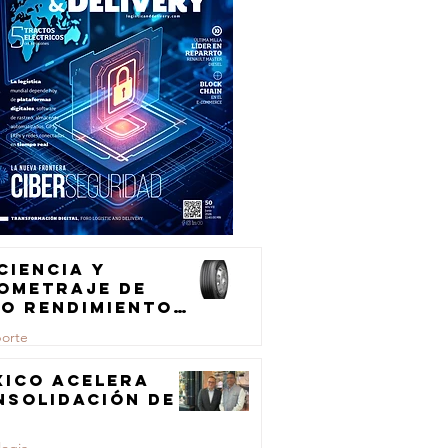
ciencia y
lometraje de
to rendimiento
ra el
porte
ansporte de
rga
xico acelera
nsolidación de