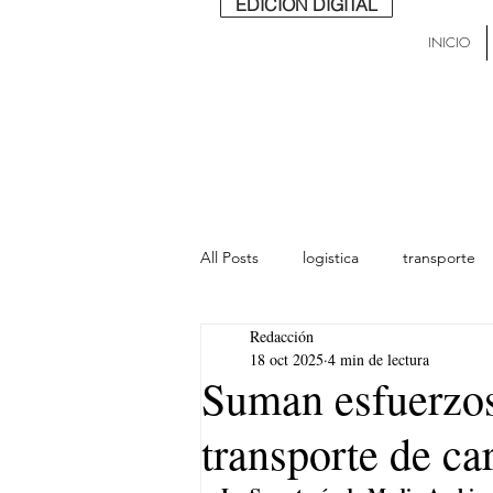
EDICIÓN DIGITAL
INICIO
All Posts
logistica
transporte
Redacción
lideres
última milla
Mund
18 oct 2025
4 min de lectura
Suman esfuerzos
transporte de ca