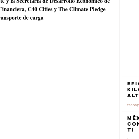
e y la Secretaría de Desarrollo Económico de 
Financiera, C40 Cities y The Climate Pledge 
transporte de carga 
Efi
ki
al
pa
trans
tr
ca
23 jul
Mé
co
TI