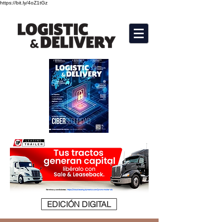
https://bit.ly/4oZ1tGz
EDICIÓN DIGITAL