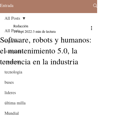
Entrada
All Posts
Redacción
All Posts
14 sept 2022
3 min de lectura
Software, robots y humanos:
logistica
el mantenimiento 5.0, la
transporte
tendencia en la industria
comercio
tecnologia
buses
lideres
última milla
Mundial