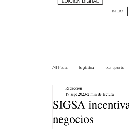
EDICIÓN DIGITAL
INICIO
All Posts
logistica
transporte
Redacción
lideres
última milla
Mund
19 sept 2023
2 min de lectura
SIGSA incentiva
negocios