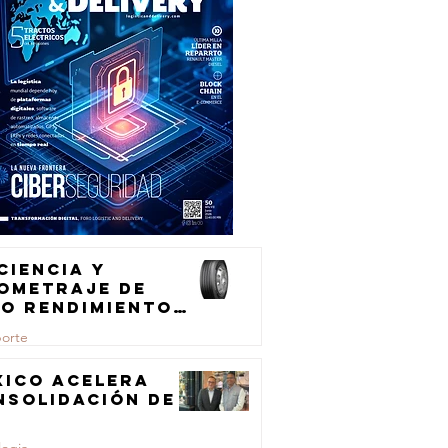
ciencia y
lometraje de
to rendimiento
ra el
porte
ansporte de
rga
xico acelera
nsolidación de