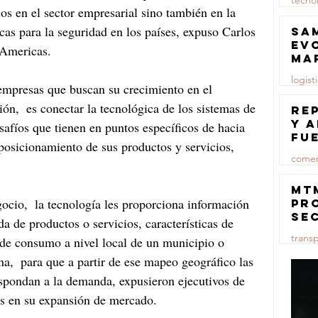
tecno
s en el sector empresarial sino también en la 
23 jul
cas para la seguridad en los países, expuso Carlos 
Sa
ev
 Americas.
ma
logist
 empresas que buscan su crecimiento en el 
ón,  es conectar la tecnológica de los sistemas de 
23 jul
Re
y 
safíos que tienen en puntos específicos de hacia 
fu
posicionamiento de sus productos y servicios, 
lu
comer
23 jul
MT
gocio,  la tecnología les proporciona información 
pr
se
de productos o servicios, características de 
co
trans
de consumo a nivel local de un municipio o 
ma
ce
a,  para que a partir de ese mapeo geográfico las 
23 jul
spondan a la demanda, expusieron ejecutivos de 
es en su expansión de mercado.