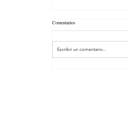
Comentarios
Escribir un comentario...
México acelera consolidación de
SUSCRÍBETE
NEWSLETTER