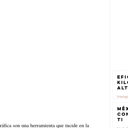
Efi
ki
al
pa
trans
tr
ca
23 jul
Mé
co
TI
áfica son una herramienta que incide en la 