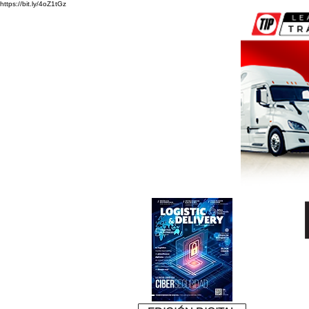
https://bit.ly/4oZ1tGz