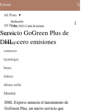
Entrada
All Posts
Redacción
All Posts
2 mar 2023
2 min de lectura
Servicio GoGreen Plus de
logistica
DHL, cero emisiones
transporte
comercio
tecnologia
buses
lideres
última milla
Mundial
DHL Express anuncia el lanzamiento de 
GoGreen Plus, un nuevo servicio que 