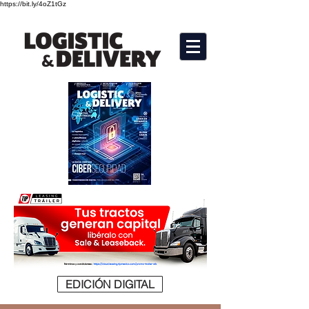
https://bit.ly/4oZ1tGz
EDICIÓN DIGITAL