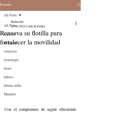
Entrada
All Posts
Redacción
All Posts
21 oct 2024
2 min de lectura
Renueva su flotilla para
logistica
fortalecer la movilidad
transporte
comercio
tecnologia
buses
lideres
última milla
Mundial
Con el compromiso de seguir ofreciendo 