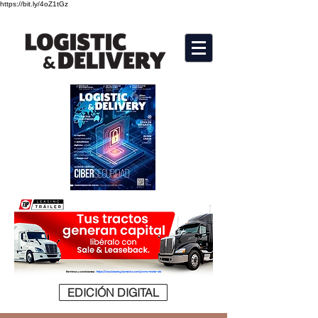
https://bit.ly/4oZ1tGz
EDICIÓN DIGITAL