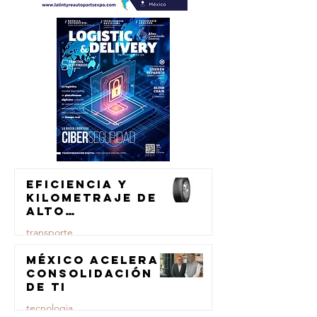
Eficiencia y
kilometraje de
alto
rendimiento
transporte
para el
transporte de
México acelera
23 jul
carga
consolidación
de TI
tecnologia