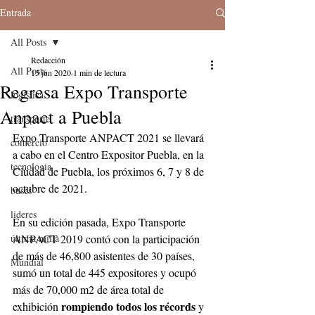
Entrada
All Posts
Redacción
All Posts
15 jun 2020
1 min de lectura
Regresa Expo Transporte
logistica
Anpact a Puebla
transporte
Expo Transporte ANPACT 2021 se llevará 
comercio
a cabo en el Centro Expositor Puebla, en la 
tecnologia
Ciudad de Puebla, los próximos 6, 7 y 8 de 
octubre de 2021. 
buses
lideres
En su edición pasada, Expo Transporte 
última milla
ANPACT 2019 contó con la participación 
de más de 46,800 asistentes de 30 países, 
Mundial
sumó un total de 445 expositores y ocupó 
más de 70,000 m2 de área total de 
rompiendo todos los récords 
exhibición 
y 