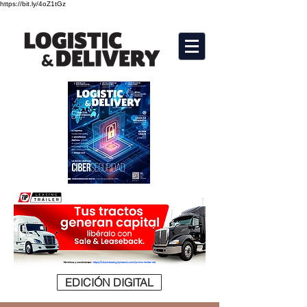
https://bit.ly/4oZ1tGz
EDICIÓN DIGITAL