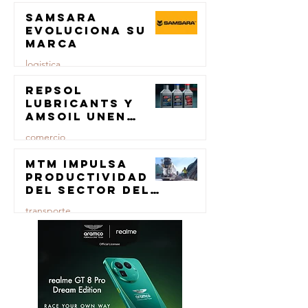
Samsara
23 jul
evoluciona su
marca
logistica
Repsol
23 jul
Lubricants y
AMSOIL unen
fuerzas en
comercio
lubricación
eólica
MTM impulsa
23 jul
productividad
del sector del
concreto con
transporte
manufactura
certificada
23 jul