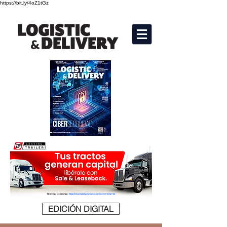
https://bit.ly/4oZ1tGz
EDICIÓN DIGITAL