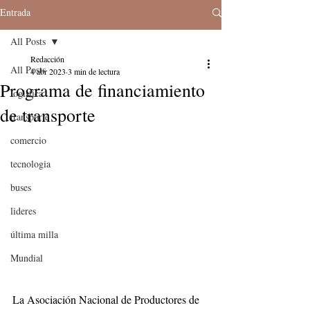
Entrada
All Posts
Redacción
All Posts
4 abr 2023
3 min de lectura
Programa de financiamiento
logistica
de transporte
transporte
comercio
tecnologia
buses
lideres
última milla
Mundial
La Asociación Nacional de Productores de 