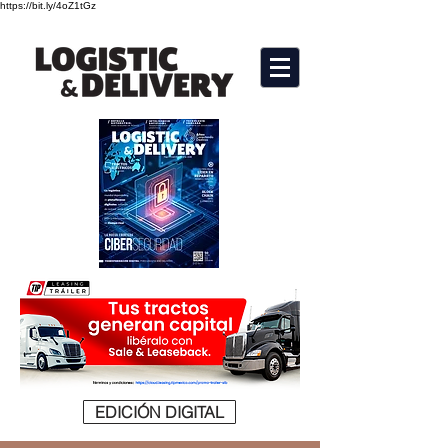
https://bit.ly/4oZ1tGz
EDICIÓN DIGITAL