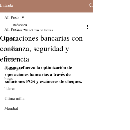
Entrada
All Posts
Redacción
All Posts
25 mar 2025
3 min de lectura
Operaciones bancarias con
logistica
confianza, seguridad y
transporte
eficiencia
comercio
Epson refuerza la optimización de 
tecnologia
operaciones bancarias a través de 
buses
soluciones POS y escáneres de cheques.
lideres
última milla
Mundial