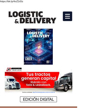
https://bit.ly/4oZ1tGz
EDICIÓN DIGITAL