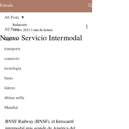
Entrada
All Posts
Redacción
All Posts
16 nov 2023
3 min de lectura
Nuevo Servicio Intermodal
logistica
transporte
comercio
tecnologia
buses
lideres
última milla
Mundial
BNSF Railway (BNSF), el ferrocarril 
intermodal más grande de América del 