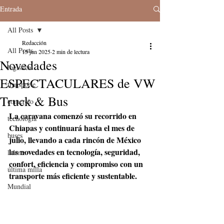
Entrada
All Posts
Redacción
All Posts
15 jun 2025
2 min de lectura
Novedades
logistica
ESPECTACULARES de VW
transporte
Truck & Bus
comercio
La caravana comenzó su recorrido en 
tecnologia
Chiapas y continuará hasta el mes de 
buses
julio, llevando a cada rincón de México 
las novedades en tecnología, seguridad, 
lideres
confort, eficiencia y compromiso con un 
última milla
transporte más eficiente y sustentable. 
Mundial