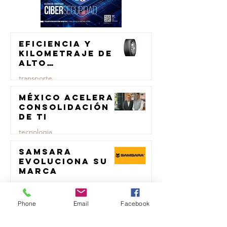
Eficiencia y
kilometraje de
alto
rendimiento
transporte
para el
transporte de
México acelera
23 jul
carga
consolidación
de TI
tecnologia
Samsara
23 jul
evoluciona su
marca
logistica
Phone
Email
Facebook
Repsol
23 jul
Lubricants y
AMSOIL unen