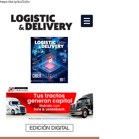
https://bit.ly/4oZ1tGz
EDICIÓN DIGITAL