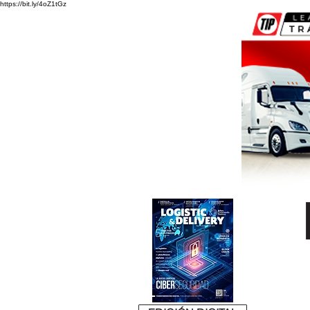
https://bit.ly/4oZ1tGz