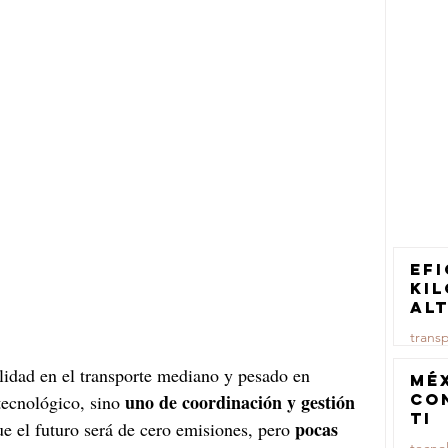
Efi
ki
al
pa
trans
tr
ca
ilidad en el transporte mediano y pesado en 
23 jul
Mé
uno de coordinación y gestión 
co
ecnológico, sino 
TI
pocas 
e el futuro será de cero emisiones, pero 