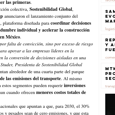
tecno
ser las primeras
.
Sostenibilidad Global
ción colectiva, 
, 
23 jul
Sa
up
 anunciaron el lanzamiento conjunto del 
ev
ma
d
coordinar decisiones 
, plataforma diseñada para 
logist
idumbre individual y acelerar la construcción 
 en México
.
23 jul
Re
por falta de convicción, sino por exceso de riesgo 
y 
fu
para apoyar a las empresas líderes en la 
lu
en la conversión de decisiones aisladas en una 
comer
l Studer, Presidenta de Sostenibilidad Global
23 jul
MT
tan alrededor de una cuarta parte del parque 
pr
de las emisiones del transporte
. Al mismo 
se
co
inversiones 
en estos segmentos pueden requerir 
trans
ma
menores costos totales de 
aun cuando ofrecen 
ce
23 jul
cionales que apuntan a que, para 2030, el 30% 
os y pesados sean de cero emisiones, y que esta 