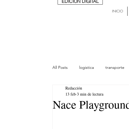
EDICIÓN DIGITAL
INICIO
All Posts
logistica
transporte
Redacción
lideres
última milla
Mund
13 feb
3 min de lectura
Nace Playground