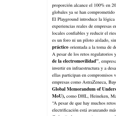
proporción alcance el 100% en 20
globales ya se han comprometido a
El Playground introduce la lógica
experiencias reales de empresas e
locales confiables y reducir el ri
es un foro ni un piloto aislado, si
práctico
 orientada a la toma de d
A pesar de los retos regulatorios y
de la electromovilidad"
, empresa
invertir en infraestructura y a de
ellas participan en compromisos v
empresas como AstraZeneca, Bayer
Global Memorandum of Understa
MoU), 
como DHL, Heineken, Mae
“A pesar de que hay muchos retos q
electrificación está avanzando má