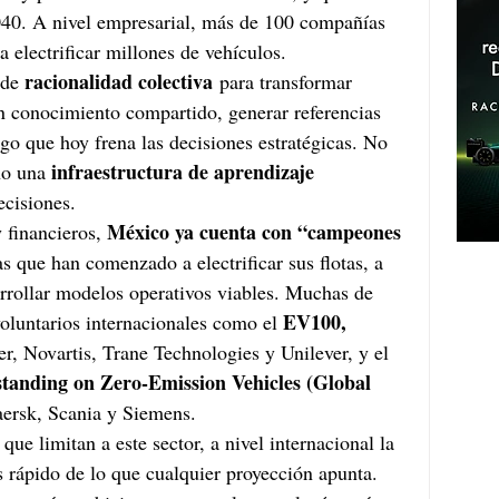
40. A nivel empresarial, más de 100 compañías 
 electrificar millones de vehículos.
racionalidad colectiva
 de 
 para transformar 
n conocimiento compartido, generar referencias 
esgo que hoy frena las decisiones estratégicas. No 
infraestructura de aprendizaje 
no una 
ecisiones.
México ya cuenta con “campeones 
 financieros, 
s que han comenzado a electrificar sus flotas, a 
sarrollar modelos operativos viables. Muchas de 
EV100, 
oluntarios internacionales como el 
, Novartis, Trane Technologies y Unilever, y el 
nding on Zero-Emission Vehicles (Global 
rsk, Scania y Siemens. 
ue limitan a este sector, a nivel internacional la 
s rápido de lo que cualquier proyección apunta. 