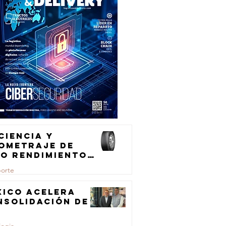
ciencia y
lometraje de
to rendimiento
ra el
porte
ansporte de
rga
xico acelera
nsolidación de