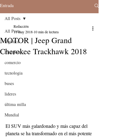
Entrada
All Posts
Redacción
All Posts
11 may 2018
10 min de lectura
MOTOR | Jeep Grand
logistica
Cherokee Trackhawk 2018
transporte
comercio
tecnologia
buses
lideres
última milla
Mundial
El SUV más galardonado y más capaz del 
planeta se ha transformado en el más potente 