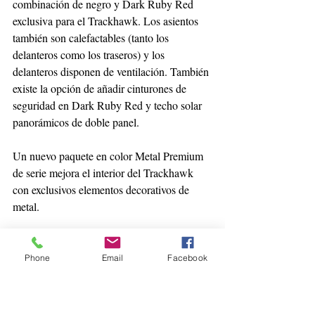
combinación de negro y Dark Ruby Red 
exclusiva para el Trackhawk. Los asientos 
también son calefactables (tanto los 
delanteros como los traseros) y los 
delanteros disponen de ventilación. También 
existe la opción de añadir cinturones de 
seguridad en Dark Ruby Red y techo solar 
panorámicos de doble panel.
Un nuevo paquete en color Metal Premium 
de serie mejora el interior del Trackhawk 
con exclusivos elementos decorativos de 
metal.   
Otras características interiores de alta gama 
incluyen: reducción activa del ruido de serie; 
Phone
Email
Facebook
revestimiento de alta calidad; panel de 
instrumentos, puertas, consola central y 
descansabrazos cosidos en cuero; tapetes 