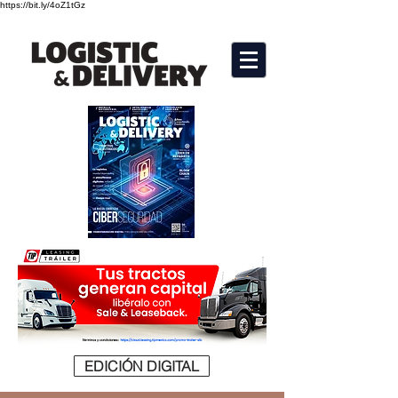
https://bit.ly/4oZ1tGz
EDICIÓN DIGITAL