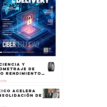
ciencia y
lometraje de
to rendimiento
ra el
porte
ansporte de
rga
xico acelera
nsolidación de