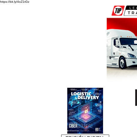
https://bit.ly/4oZ1tGz