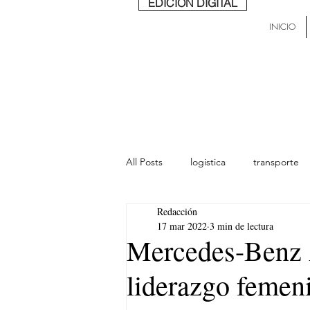
EDICIÓN DIGITAL
INICIO
All Posts
logistica
transporte
Redacción
lideres
última milla
Mund
17 mar 2022
3 min de lectura
Mercedes-Benz 
liderazgo femen